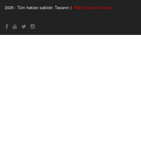
2026 - Tüm hakları saklıdır. Tasarım |
Web Tasarım Ankara
bahçe kapısı
,
fotoselli kapı ankara
,
otomatik kapı
,
otomatik kepenk
,
rakı bardağı
,
kristal plaket
,
fiber optik sonlandırma
,